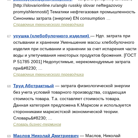
[http://slovarionline.ru/anglo russkiy slovar neftegazovoy
promyishlennosti/] Тематики нефтегазовая промышленность
Синонимы затрата (энергии) EN consumption …
Справочник технического переводчика
усушка (хлебобулочного изделия)
— Ндп. затрата при
67
остывании и хранении Уменьшение массы хлебобулочного
изделия при остывании и хранении за счет испарения части
воды и улетучивания некоторых продуктов брожения. [ГОСТ
Р 51785 2001] Недопустимые, нерекомендуемые затрата
при&#8230; …
Справочник технического переводчика
Труд Абстрактный
— затрата физиологической энергии
68
без учета условий товарного производства, создающая
стоимость товара. Т.а. составляет стоимость товара.
Данная категория предложена К.Марксом и используется
сторонниками марксистской экономической теории.
Словарь&#8230; …
Словарь бизнес-терминов
Маслов Николай Дмитриевич
— Маслов, Николай
69