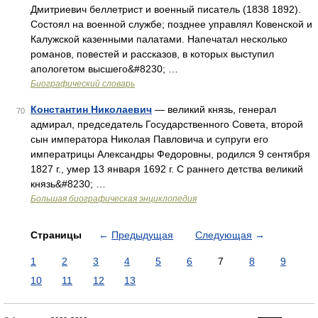
Дмитриевич беллетрист и военный писатель (1838 1892).
Состоял на военной службе; позднее управлял Ковенской и
Калужской казенными палатами. Напечатал несколько
романов, повестей и рассказов, в которых выступил
апологетом высшего&#8230; …
Биографический словарь
Константин Николаевич
— великий князь, генерал
70
адмирал, председатель Государственного Совета, второй
сын императора Николая Павловича и супруги его
императрицы Александры Федоровны, родился 9 сентября
1827 г., умер 13 января 1692 г. С раннего детства великий
князь&#8230; …
Большая биографическая энциклопедия
Страницы
←
Предыдущая
Следующая
→
1
2
3
4
5
6
7
8
9
10
11
12
13