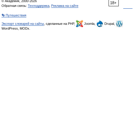
© Академик, 2000-2026
18+
Обратная связь:
Техподдержка
,
Реклама на сайте
👣 Путешествия
Экспорт словарей на сайты
, сделанные на PHP,
Joomla,
Drupal,
WordPress, MODx.