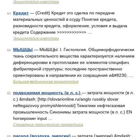
Энциклопедия инвестора
Кредит
— (Credit) Кредит это сделка по передаче
63
материальных ценностей в ссуду Понятие кредита,
разновидности кредита, оформление, условия и выдача
кредита Содержание >>>>>>>>>>>> …
Энциклопедия инвестора
МЫШЦЫ
— МЫШЦЫ. I. Гистология. Общеморфодогически
64
ткань сократительного вещества характеризуется наличием
диференцировки в протоплазме ее элементов специфич.
фибрилярной структуры; последние пространственно
ориентированы в направлении их сокращения и&#8230; …
Большая медицинская энциклопедия
подводимая мощность (в л. с.)
— затрата мощности (в л.
65
с.) &mdash; [http://slovarionline.ru/anglo russkiy slovar
neftegazovoy promyishlennosti/] Тематики нефтегазовая
промышленность Синонимы затрата мощности (в л. с.) EN
horsepower input …
Справочник технического переводчика
расход (воздуха, энергии)
— затрата (энергии) &mdash;
66